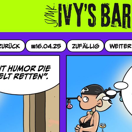
Zurück
📅
16.04.25
Zufällig
Weiter