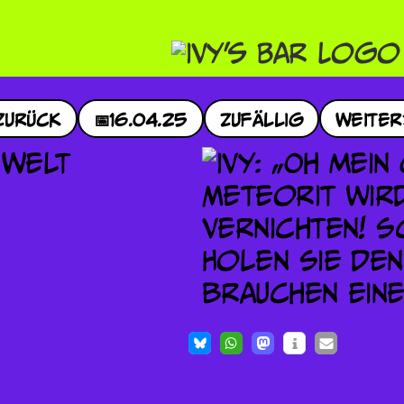
Zurück
📅
16.04.25
Zufällig
Weiter