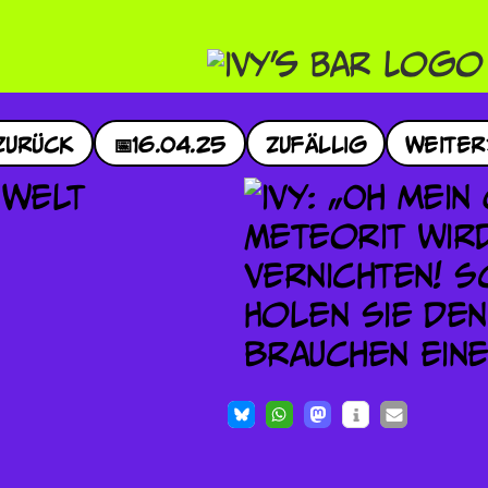
Zurück
📅
16.04.25
Zufällig
Weiter