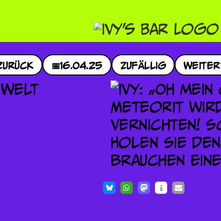
Zurück
📅
16.04.25
Zufällig
Weiter