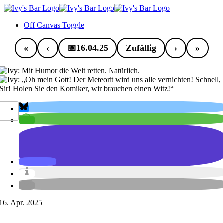
Zum
Inhalt
Off Canvas Toggle
springen
📅
16.04.25
Zufällig
16. Apr. 2025