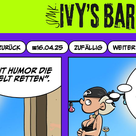
Zurück
📅
16.04.25
Zufällig
Weiter