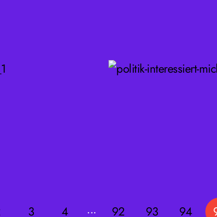
2
3
4
···
92
93
94