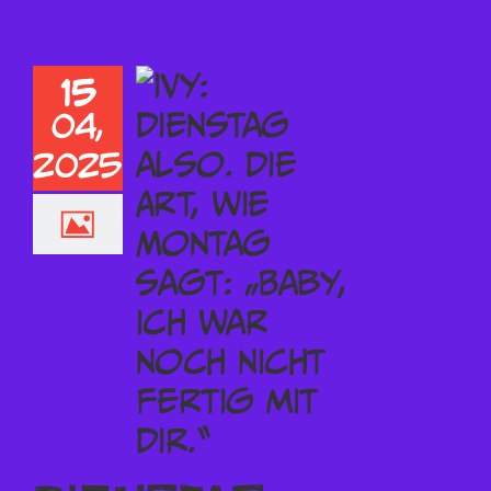
15
04,
2025