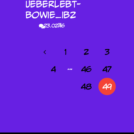
23.02.16
1
2
3
4
···
46
47
48
49